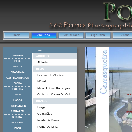
Inicio
360Pano
Virtual Tour
GigaPano
Autor
ABINITIO
ABINITIO
BEJA
AbInitio
BRAGA
BEJA
BRAGANÇA
Ferreira Do Alentejo
CASTELO BRANCO
Mértola
ÉVORA
Mina De São Domingos
GUARDA
o e
Ourique - Castro Da Cola
LEIRIA
LISBOA
BRAGA
PORTALEGRE
Braga
SANTARÉM
imp
Guimarães
SETUBAL
Ponte Da Barca
VILA REAL
Ponte De Lima
VISEU