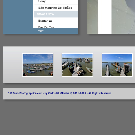
Soajo
São Martinho De Tibães
BRAGANÇA
Bragança
Foz Do Tua
Guadramil
Mirandela
Montezinho
Rio De Onor
CASTELO BRANCO
Alcongosta
Belmonte
Castelo Novo
Colmeal Da Torre
Covilhã
Fundão
Idanha A Nova
Idanha A Velha
Medelim
Monsanto
Penamacor