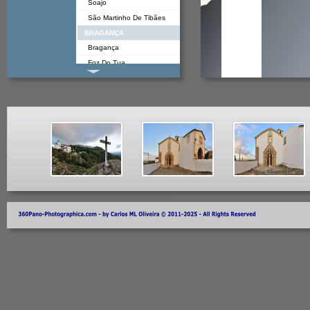
Soajo
São Martinho De Tibães
BRAGANÇA
Bragança
Foz Do Tua
Guadramil
Mirandela
Montezinho
Rio De Onor
CASTELO BRANCO
Alcongosta
Belmonte
Castelo Novo
Colmeal Da Torre
Covilhã
Fundão
Idanha A Nova
Idanha A Velha
Medelim
Monsanto
Penamacor