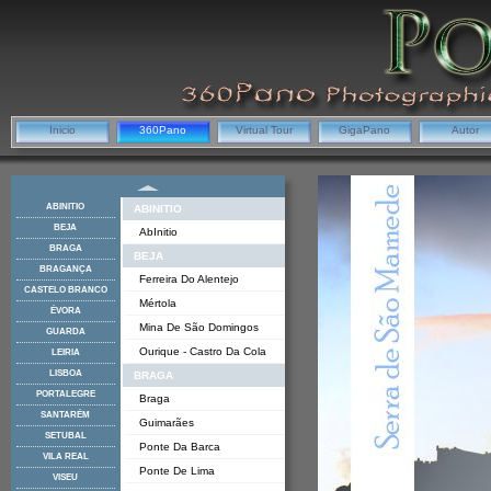
Inicio
360Pano
Virtual Tour
GigaPano
Autor
ABINITIO
ABINITIO
BEJA
AbInitio
BRAGA
BEJA
BRAGANÇA
Ferreira Do Alentejo
CASTELO BRANCO
Mértola
ÉVORA
Mina De São Domingos
GUARDA
Ourique - Castro Da Cola
LEIRIA
LISBOA
BRAGA
PORTALEGRE
Braga
SANTARÉM
Guimarães
SETUBAL
Ponte Da Barca
VILA REAL
Ponte De Lima
VISEU