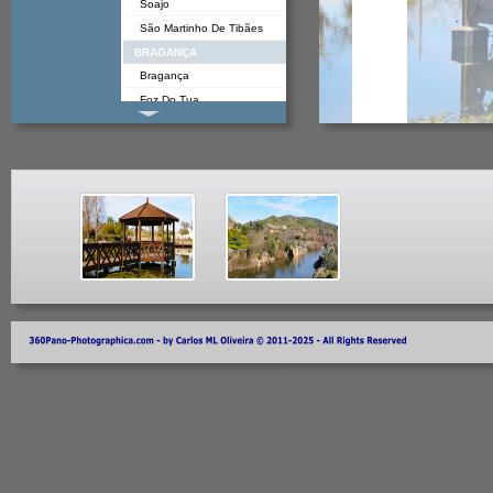
Soajo
São Martinho De Tibães
BRAGANÇA
Bragança
Foz Do Tua
Guadramil
Mirandela
Montezinho
Rio De Onor
CASTELO BRANCO
Alcongosta
Belmonte
Castelo Novo
Colmeal Da Torre
Covilhã
Fundão
Idanha A Nova
Idanha A Velha
Medelim
Monsanto
Penamacor