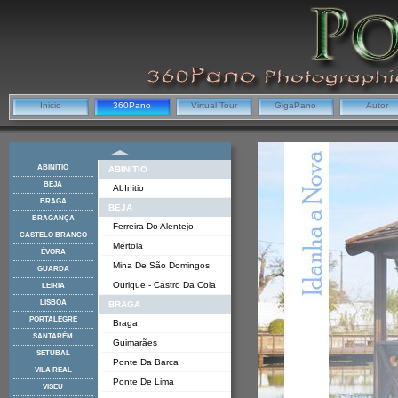
Inicio
360Pano
Virtual Tour
GigaPano
Autor
ABINITIO
ABINITIO
BEJA
AbInitio
BRAGA
BEJA
BRAGANÇA
Ferreira Do Alentejo
CASTELO BRANCO
Mértola
ÉVORA
Mina De São Domingos
GUARDA
Ourique - Castro Da Cola
LEIRIA
LISBOA
BRAGA
PORTALEGRE
Braga
SANTARÉM
Guimarães
SETUBAL
Ponte Da Barca
VILA REAL
Ponte De Lima
VISEU