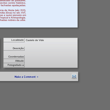
 dedicado ao judaísmo,
ctivo centro histórico,
e fachadas apalaçadas.
rcia de Horta (séc XVI),
India (Goa) no séc XVI,
oso e autor pioneiro em
ropical e Antropologia.
achadas nobres da urbe.
Localidade
Castelo de Vide
Descrição
Coordenadas
Altitude
Fotografado a