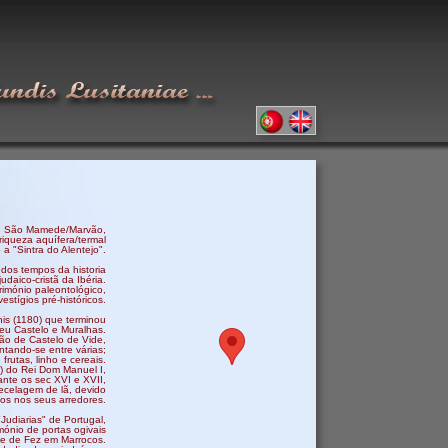
 de São Mamede/Marvão,
riqueza aquífera/termal
a "Sintra do Alentejo".
dos tempos da historia
udaico-cristã da Ibéria.
rimónio paleontológico,
stígios pré-históricos.
nis (1180) que terminou
seu Castelo e Muralhas.
ião de Castelo de Vide,
ntando-se entre várias;
 frutas, linho e cereais.
) do Rei Dom Manuel I,
ante os sec XVI e XVII,
ecelagem de lã, devido
hos nos seus arredores.
Judiarias" de Portugal,
mónio de portas ogivais
de de Fez em Marrocos.