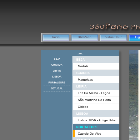
Inicio
360Pano
Virtual Tour
Gi
BEJA
BEJA
GUARDA
Mértola
LEIRIA
GUARDA
LISBOA
Manteigas
PORTALEGRE
LEIRIA
SETUBAL
Foz Do Arelho - Lagoa
São Martinho Do Porto
Óbidos
LISBOA
Lisboa 1856 - Antiga Urbe
PORTALEGRE
Castelo De Vide