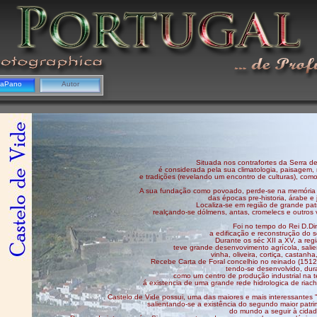
gaPano
Autor
Situada nos contrafortes da Serra
é considerada pela sua climatologia, paisagem, 
e tradições (revelando um encontro de culturas), como 
A sua fundação como povoado, perde-se na memória 
das épocas pre-historia, árabe e j
Localiza-se em região de grande pat
realçando-se dólmens, antas, cromelecs e outros ve
Foi no tempo do Rei D.Di
a edificação e reconstrução do 
Durante os séc XII a XV, a reg
teve grande desenvovimento agrícola, salie
vinha, oliveira, cortiça, castanha,
Recebe Carta de Foral concelhio no reinado (1512
tendo-se desenvolvido, dur
como um centro de produção industrial na t
á existencia de uma grande rede hidrologica de riac
Castelo de Vide possui, uma das maiores e mais interessantes "
salientando-se a existência do segundo maior patri
do mundo a seguir à cida