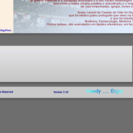
De grande interesse é a Sinagoga restaurada e o seu nucleo museológico
bem como a malha urbana primitiva e amuralhada e o respe
de ruas empedradas, igrejas, fontes 
Ilustre natural de Castelo de Vide foi Ga
que foi médico judeu português que viveu na 
e que foi estudi
Botânica, Farmacologia, Medicina T
Outros ilustres, são assinalados em lápides efeméricas, em f