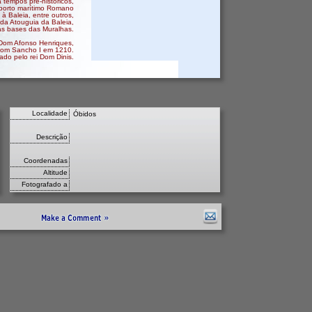
 tempos pré-históricos,
 porto marítimo Romano
 à Baleia, entre outros,
 da Atouguia da Baleia,
s bases das Muralhas.
 Dom Afonso Henriques,
Dom Sancho I em 1210.
ado pelo rei Dom Dinis.
Localidade
Óbidos
Descrição
Coordenadas
Altitude
Fotografado a