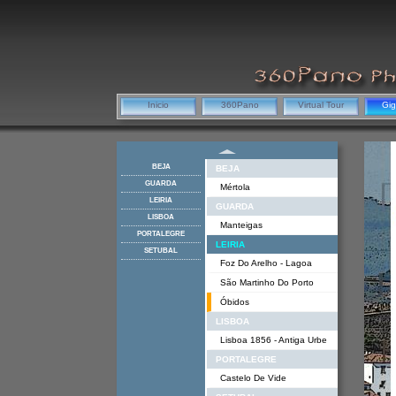
Inicio
360Pano
Virtual Tour
Gi
BEJA
BEJA
GUARDA
Mértola
LEIRIA
GUARDA
LISBOA
Manteigas
PORTALEGRE
LEIRIA
SETUBAL
Foz Do Arelho - Lagoa
São Martinho Do Porto
Óbidos
LISBOA
Lisboa 1856 - Antiga Urbe
PORTALEGRE
Castelo De Vide