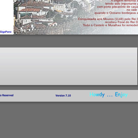
A origem remonta a
tendo sido importante
com porto piscatório de caça
no vale
quando o Oceano bordejava a
Conquistada aos Mouros (1148) pelo Rei
recebeu Foral do Rei 
Todo o Castelo e Muralhas foi remodel