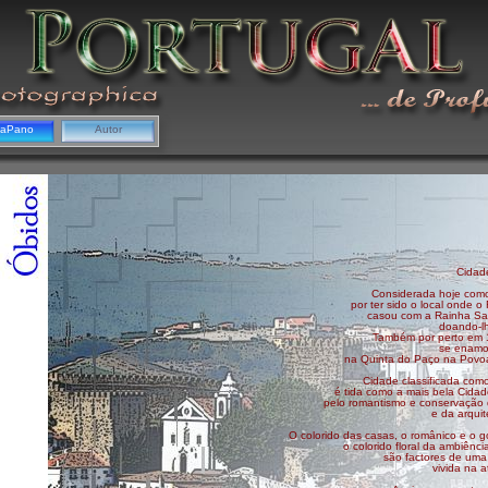
gaPano
Autor
Cidad
Considerada hoje como
por ter sido o local onde 
casou com a Rainha San
doando-l
Também por perto em 1
se enamo
na Quinta do Paço na Povoa
Cidade classificada co
é tida como a mais bela Cidad
pelo romantismo e conservação 
e da arquit
O colorido das casas, o românico e o 
o colorido floral da ambiência
são factores de uma
vivida na 