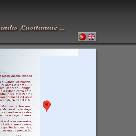
e Medieval amuralhada
 a Cidade Matrimonial,
o Rei Dom Dinis em 1282
ta Isabel de Portugal,
he a cidade como dote.
360 o rei Dom Pedro I
rou por Ines-De-Castro
ção de Serra D'El Rei.
mo Monumento Nacional,
e Medieval de Portugal
das muralhas e castelo
ectura e traça urbanas.
gótico dos monumentos,
 citadina, entre outros,
 experiência romantica,
atmosfera da povoação.