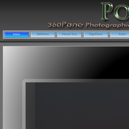
Inicio
360Pano
Virtual Tour
GigaPano
Autor
Pob
In